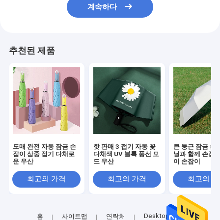
계속하다
추천된 제품
도매 완전 자동 잠금 손
핫 판매 3 접기 자동 꽃
큰 둥근 잠금 손
잡이 삼중 접기 다채로
다채색 UV 블록 풍선 모
닐과 함께 손잡이
운 우산
드 우산
이 손잡이
최고의 가격
최고의 가격
최고의 
Desktop Site
홈
사이트맵
연락처